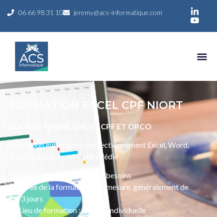
06 66 98 31 10
jeremy@acs-informatique.com
FORMATION EXCEL CPF NIORT
ELIGIBLE FINANCEMENT CPF ET OPCO
Formation initiation ou perfectionnement Excel, Word,
Powerpoint avec un expert dédié
📅 Dates : À définir selon vos besoins
⏳ Durée de la formation : Sur mesure, généralement de
1 à 3 jours
📍 Lieu de formation : en visio individuelle