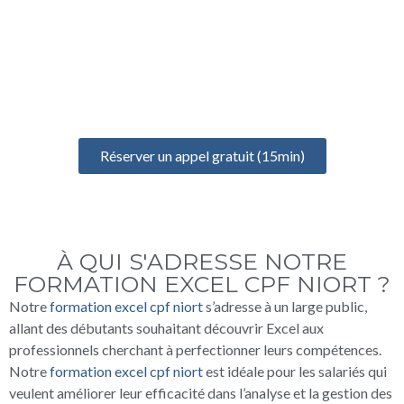
UN ÉCHANGE GRATUIT
POUR BIEN DÉMARRER
Prenez un rendez-vous gratuit de 15 minutes pour discuter de
votre projet, identifier vos besoins et définir votre formation
idéale
Réserver un appel gratuit (15min)
À QUI S'ADRESSE NOTRE
FORMATION EXCEL CPF NIORT ?
Notre
formation excel cpf niort
s’adresse à un large public,
allant des débutants souhaitant découvrir Excel aux
professionnels cherchant à perfectionner leurs compétences.
Notre
formation excel cpf niort
est idéale pour les salariés qui
veulent améliorer leur efficacité dans l’analyse et la gestion des