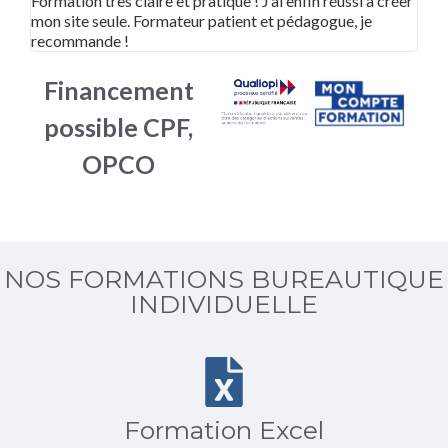
Formation très claire et pratique ! J’ai enfin réussi à créer
Supe
mon site seule. Formateur patient et pédagogue, je
adap
recommande !
bea
Financement
possible CPF,
OPCO
NOS FORMATIONS BUREAUTIQUE
INDIVIDUELLE
Formation Excel