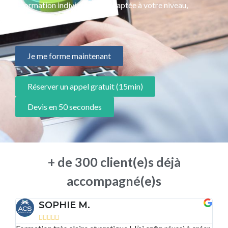
📜 Formation individualisée, adaptée à votre niveau,
programme sur mesure
Je me forme maintenant
Réserver un appel gratuit (15min)
Devis en 50 secondes
+ de 300 client(e)s déjà
accompagné(e)s
SOPHIE M.




