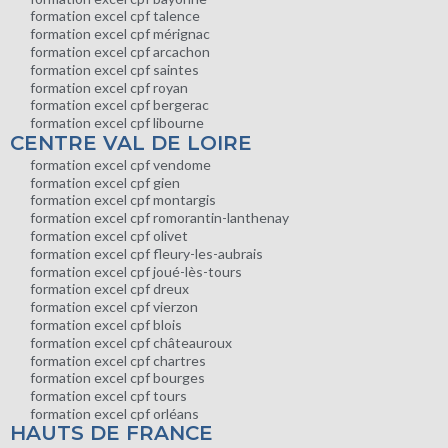
formation excel cpf talence
formation excel cpf mérignac
formation excel cpf arcachon
formation excel cpf saintes
formation excel cpf royan
formation excel cpf bergerac
formation excel cpf libourne
CENTRE VAL DE LOIRE
formation excel cpf vendome
formation excel cpf gien
formation excel cpf montargis
formation excel cpf romorantin-lanthenay
formation excel cpf olivet
formation excel cpf fleury-les-aubrais
formation excel cpf joué-lès-tours
formation excel cpf dreux
formation excel cpf vierzon
formation excel cpf blois
formation excel cpf châteauroux
formation excel cpf chartres
formation excel cpf bourges
formation excel cpf tours
formation excel cpf orléans
HAUTS DE FRANCE