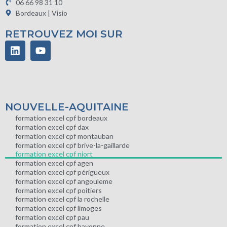
06 66 98 31 10
Bordeaux | Visio
RETROUVEZ MOI SUR
NOUVELLE-AQUITAINE
formation excel cpf bordeaux
formation excel cpf dax
formation excel cpf montauban
formation excel cpf brive-la-gaillarde
formation excel cpf niort
formation excel cpf agen
formation excel cpf périgueux
formation excel cpf angouleme
formation excel cpf poitiers
formation excel cpf la rochelle
formation excel cpf limoges
formation excel cpf pau
formation excel cpf bayonne