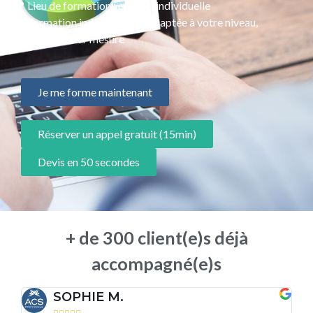
📍 Lieu de formation : en visio individuelle
📜 Formation individualisée, adaptée à votre niveau,
programme sur mesure
Je me forme maintenant
Réserver un appel gratuit (15min)
Devis en 50 secondes
+ de 300 client(e)s déjà
accompagné(e)s
SOPHIE M.