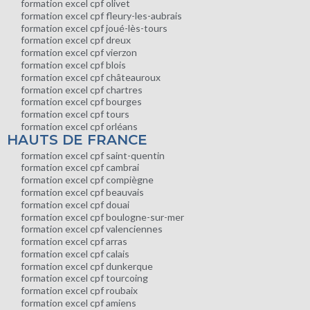
formation excel cpf olivet
formation excel cpf fleury-les-aubrais
formation excel cpf joué-lès-tours
formation excel cpf dreux
formation excel cpf vierzon
formation excel cpf blois
formation excel cpf châteauroux
formation excel cpf chartres
formation excel cpf bourges
formation excel cpf tours
formation excel cpf orléans
HAUTS DE FRANCE
formation excel cpf saint-quentin
formation excel cpf cambrai
formation excel cpf compiègne
formation excel cpf beauvais
formation excel cpf douai
formation excel cpf boulogne-sur-mer
formation excel cpf valenciennes
formation excel cpf arras
formation excel cpf calais
formation excel cpf dunkerque
formation excel cpf tourcoing
formation excel cpf roubaix
formation excel cpf amiens