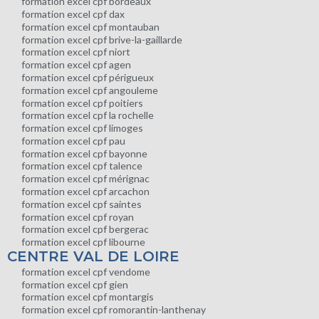
formation excel cpf bordeaux
formation excel cpf dax
formation excel cpf montauban
formation excel cpf brive-la-gaillarde
formation excel cpf niort
formation excel cpf agen
formation excel cpf périgueux
formation excel cpf angouleme
formation excel cpf poitiers
formation excel cpf la rochelle
formation excel cpf limoges
formation excel cpf pau
formation excel cpf bayonne
formation excel cpf talence
formation excel cpf mérignac
formation excel cpf arcachon
formation excel cpf saintes
formation excel cpf royan
formation excel cpf bergerac
formation excel cpf libourne
CENTRE VAL DE LOIRE
formation excel cpf vendome
formation excel cpf gien
formation excel cpf montargis
formation excel cpf romorantin-lanthenay