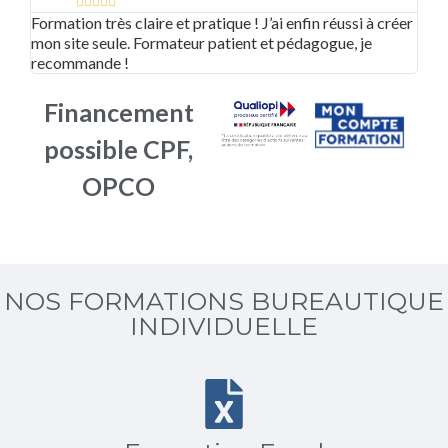





Formation très claire et pratique ! J’ai enfin réussi à créer
Supe
mon site seule. Formateur patient et pédagogue, je
adap
recommande !
bea
Financement
possible CPF,
OPCO
NOS FORMATIONS BUREAUTIQUE
INDIVIDUELLE