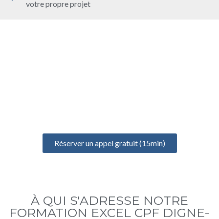
votre propre projet
UN ÉCHANGE GRATUIT
POUR BIEN DÉMARRER
Prenez un rendez-vous gratuit de 15 minutes pour discuter de
votre projet, identifier vos besoins et définir votre formation
idéale
Réserver un appel gratuit (15min)
À QUI S'ADRESSE NOTRE
FORMATION EXCEL CPF DIGNE-