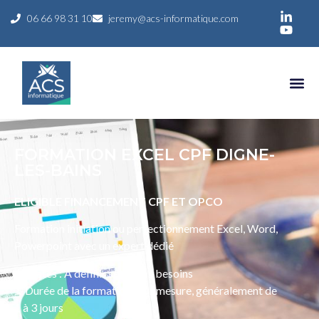
06 66 98 31 10
jeremy@acs-informatique.com
FORMATION EXCEL CPF DIGNE-
LES-BAINS
ELIGIBLE FINANCEMENT CPF ET OPCO
Formation initiation ou perfectionnement Excel, Word,
Powerpoint avec un expert dédié
📅 Dates : À définir selon vos besoins
⏳ Durée de la formation : Sur mesure, généralement de
1 à 3 jours