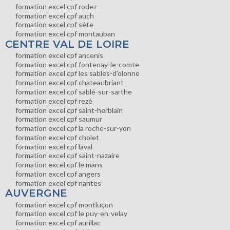
formation excel cpf rodez
formation excel cpf auch
formation excel cpf sète
formation excel cpf montauban
CENTRE VAL DE LOIRE
formation excel cpf ancenis
formation excel cpf fontenay-le-comte
formation excel cpf les sables-d’olonne
formation excel cpf chateaubriant
formation excel cpf sablé-sur-sarthe
formation excel cpf rezé
formation excel cpf saint-herblain
formation excel cpf saumur
formation excel cpf la roche-sur-yon
formation excel cpf cholet
formation excel cpf laval
formation excel cpf saint-nazaire
formation excel cpf le mans
formation excel cpf angers
formation excel cpf nantes
AUVERGNE
formation excel cpf montluçon
formation excel cpf le puy-en-velay
formation excel cpf aurillac