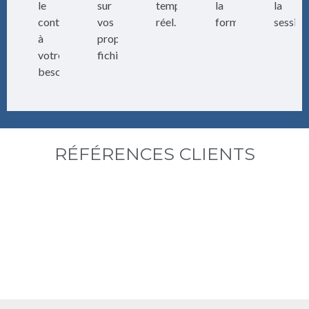
le
sur
temps
la
la
contenu
vos
réel.
formation.
session
à
propres
votre
fichiers.
besoin.
RÉFÉRENCES CLIENTS