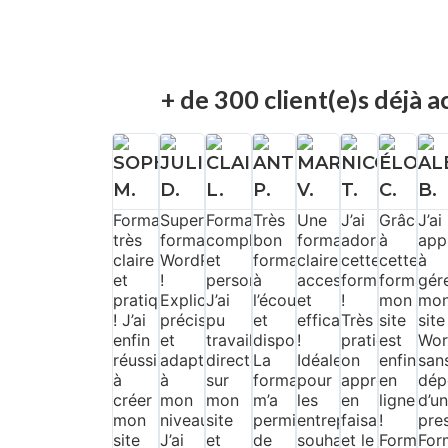
+ de 300 client(e)s déjà
SOPHIE
JULIEN
CLAIRE
ANTOINE
MARION
NICOL
É
M.
D.
L.
P.
V.
T.
C.
































Formation
Super
Formation
Très
Une
J’ai
Grâce
J’ai
très
formation
complète
bon
formation
adoré
à
app
claire
WordPress
et
formateur,
claire,
cette
cette
à
et
!
personnalisée.
à
accessible
formation
formatio
gér
pratique
Explications
J’ai
l’écoute
et
!
mon
mo
! J’ai
précises
pu
et
efficace
Très
site
site
enfin
et
travailler
disponible.
!
pratique,
est
Wor
réussi
adaptées
directement
La
Idéale
on
enfin
san
à
à
sur
formation
pour
apprend
en
dép
créer
mon
mon
m’a
les
en
ligne
d’u
mon
niveau.
site
permis
entrepreneurs
faisant,
!
pres
site
J’ai
et
de
souhaitant
et le
Formateu
For