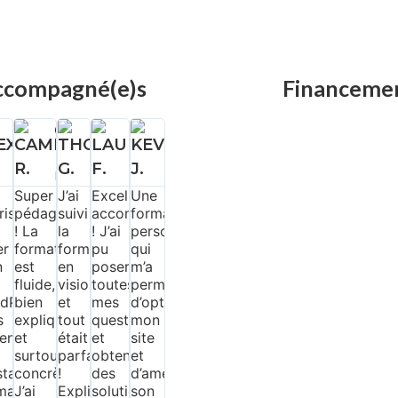
 accompagné(e)s
Financemen
AS
LODIE
ALEXANDRE
CAMILLE
THOMAS
LAURA
KEVIN
B.
R.
G.
F.
J.




























Super
J’ai
Excellent
Une
ris
pédagogie
suivi
accompagnement
formation
! La
la
! J’ai
personnalisée
n,
er
formation
formation
pu
qui
n
est
en
poser
m’a
fluide,
visio
toutes
permis
dPress
bien
et
mes
d’optimiser
s
expliquée
tout
questions
mon
endre
et
était
et
site
n
surtout
parfait
obtenir
et
tataire.
concrète.
!
des
d’améliorer
r
mation
J’ai
Explications
solutions
son