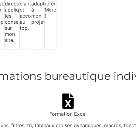
ispensable
directement
claires
adaptées
référencement.
r
appliqué
et
à
Merci
les
accompagnement
mon
!
épendants
conseils
au
projet.
sur
top.
nnel.
mon
site.
mations bureautique indi
Formation Excel
es, filtres, tri, tableaux croisés dynamiques, macros, foncti