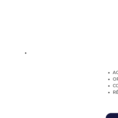
jeremy@acs-informatique.com
A
OF
C
R