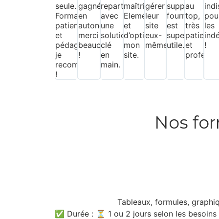
seule.
gagné
repartir
maîtriser
gérer
support
au
ind
Formateur
en
avec
Elementor
leur
fourni
top,
pou
patient
autonomie,
une
et
site
est
très
les
et
merci
solution
d’optimiser
eux-
super
patient
ind
pédagogue,
beaucoup
clé
mon
mêmes.
utile.
et
!
je
!
en
site.
professio
recommande
main.
!
Nos for
Tableaux, formules, graphiqu
✅ Durée : ⏳ 1 ou 2 jours selon les besoins