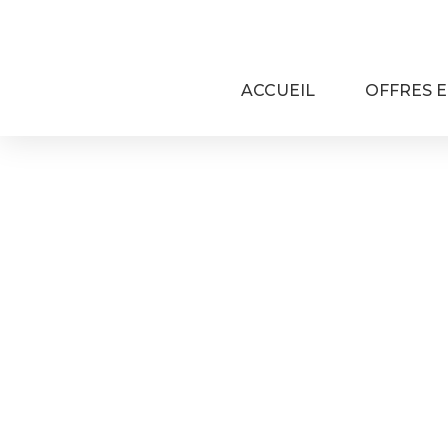
06 66 98 31 10
jeremy@acs-informatique.com
ACCUEIL
OFFRES E
FORMATION EXCEL