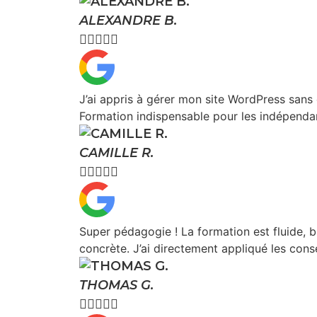
ALEXANDRE B.





J’ai appris à gérer mon site WordPress sans 
Formation indispensable pour les indépendan
CAMILLE R.





Super pédagogie ! La formation est fluide, b
concrète. J’ai directement appliqué les conse
THOMAS G.




