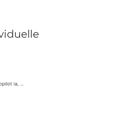
viduelle
lot ia, ...