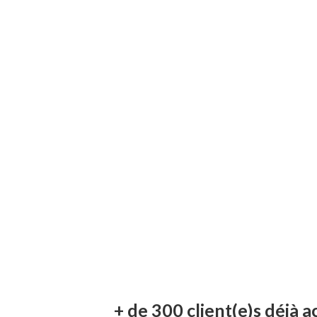
Je me forme maintenant
Réserver un appel gratuit (15min)
Devis en 50 
+ de 300 client(e)s déjà