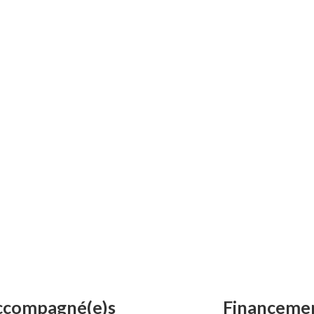
secondes
 accompagné(e)s
Financemen