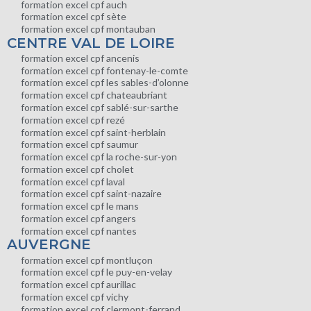
formation excel cpf auch
formation excel cpf sète
formation excel cpf montauban
CENTRE VAL DE LOIRE
formation excel cpf ancenis
formation excel cpf fontenay-le-comte
formation excel cpf les sables-d’olonne
formation excel cpf chateaubriant
formation excel cpf sablé-sur-sarthe
formation excel cpf rezé
formation excel cpf saint-herblain
formation excel cpf saumur
formation excel cpf la roche-sur-yon
formation excel cpf cholet
formation excel cpf laval
formation excel cpf saint-nazaire
formation excel cpf le mans
formation excel cpf angers
formation excel cpf nantes
AUVERGNE
formation excel cpf montluçon
formation excel cpf le puy-en-velay
formation excel cpf aurillac
formation excel cpf vichy
formation excel cpf clermont-ferrand