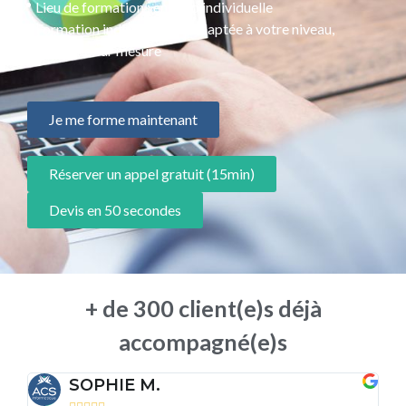
📍 Lieu de formation : en visio individuelle
📜 Formation individualisée, adaptée à votre niveau,
programme sur mesure
Je me forme maintenant
Réserver un appel gratuit (15min)
Devis en 50 secondes
+ de 300 client(e)s déjà
accompagné(e)s
SOPHIE M.