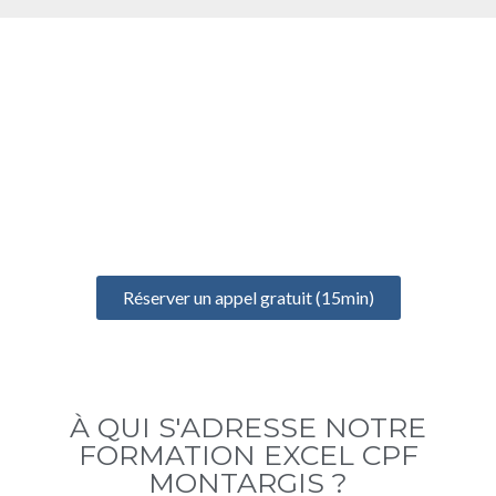
UN ÉCHANGE GRATUIT
POUR BIEN DÉMARRER
Prenez un rendez-vous gratuit de 15 minutes pour discuter de
votre projet, identifier vos besoins et définir votre formation
idéale
Réserver un appel gratuit (15min)
À QUI S'ADRESSE NOTRE
FORMATION EXCEL CPF
MONTARGIS ?