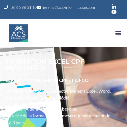
06 66 98 31 10
jeremy@acs-informatique.com
FORMATION EXCEL CPF
MONTARGIS
ELIGIBLE FINANCEMENT CPF ET OPCO
Formation initiation ou perfectionnement Excel, Word,
Powerpoint avec un expert dédié
📅 Dates : À définir selon vos besoins
⏳ Durée de la formation : Sur mesure, généralement de
1 à 3 jours