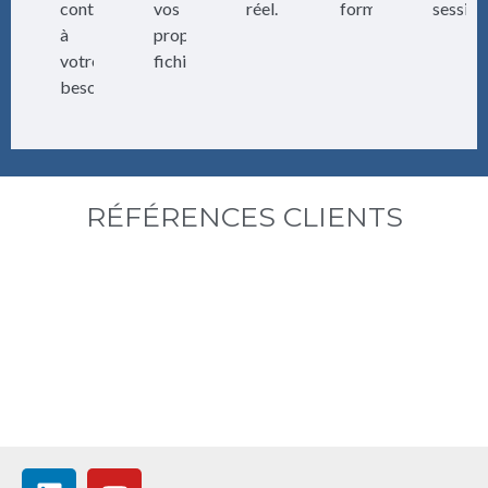
contenu
vos
réel.
formation.
session
à
propres
votre
fichiers.
besoin.
RÉFÉRENCES CLIENTS