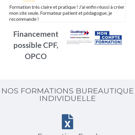





Formation très claire et pratique ! J’ai enfin réussi à créer
Supe
mon site seule. Formateur patient et pédagogue, je
adap
recommande !
bea
Financement
possible CPF,
OPCO
NOS FORMATIONS BUREAUTIQUE
INDIVIDUELLE