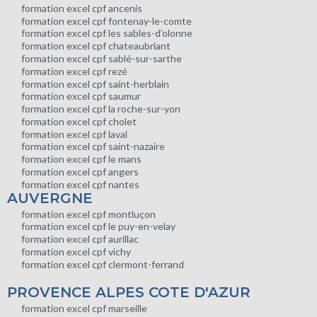
formation excel cpf ancenis
formation excel cpf fontenay-le-comte
formation excel cpf les sables-d’olonne
formation excel cpf chateaubriant
formation excel cpf sablé-sur-sarthe
formation excel cpf rezé
formation excel cpf saint-herblain
formation excel cpf saumur
formation excel cpf la roche-sur-yon
formation excel cpf cholet
formation excel cpf laval
formation excel cpf saint-nazaire
formation excel cpf le mans
formation excel cpf angers
formation excel cpf nantes
AUVERGNE
formation excel cpf montluçon
formation excel cpf le puy-en-velay
formation excel cpf aurillac
formation excel cpf vichy
formation excel cpf clermont-ferrand
PROVENCE ALPES COTE D'AZUR
formation excel cpf marseille