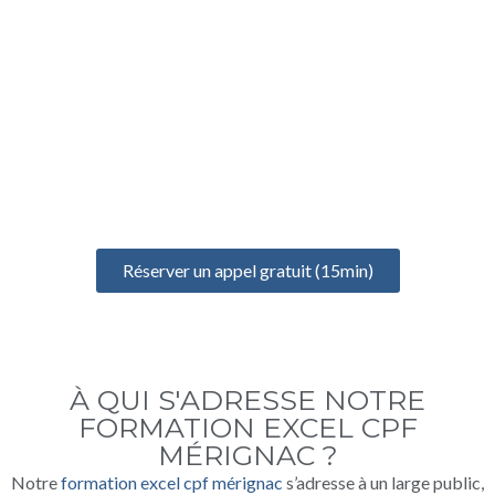
UN ÉCHANGE GRATUIT
POUR BIEN DÉMARRER
Prenez un rendez-vous gratuit de 15 minutes pour discuter de
votre projet, identifier vos besoins et définir votre formation
idéale
Réserver un appel gratuit (15min)
À QUI S'ADRESSE NOTRE
FORMATION EXCEL CPF
MÉRIGNAC ?
Notre
formation excel cpf mérignac
s’adresse à un large public,