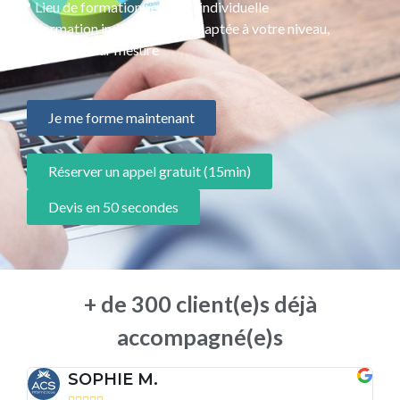
📍 Lieu de formation : en visio individuelle
📜 Formation individualisée, adaptée à votre niveau,
programme sur mesure
Je me forme maintenant
Réserver un appel gratuit (15min)
Devis en 50 secondes
+ de 300 client(e)s déjà
accompagné(e)s
SOPHIE M.