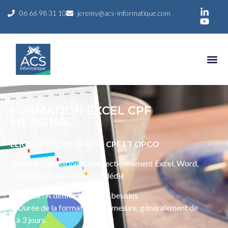
06 66 98 31 10
jeremy@acs-informatique.com
FORMATION EXCEL CPF
MÉRIGNAC
ELIGIBLE FINANCEMENT CPF ET OPCO
Formation initiation ou perfectionnement Excel, Word,
Powerpoint avec un expert dédié
📅 Dates : À définir selon vos besoins
⏳ Durée de la formation : Sur mesure, généralement de
1 à 3 jours