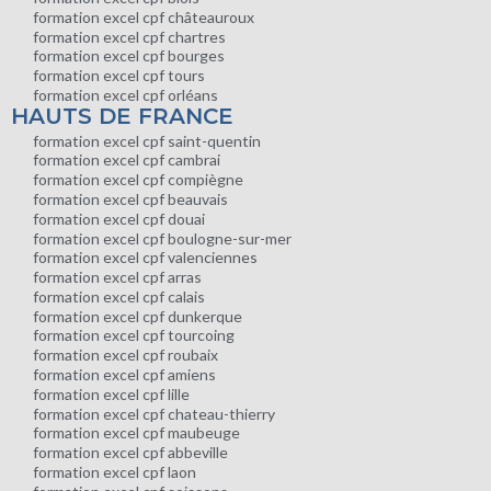
formation excel cpf châteauroux
formation excel cpf chartres
formation excel cpf bourges
formation excel cpf tours
formation excel cpf orléans
HAUTS DE FRANCE
formation excel cpf saint-quentin
formation excel cpf cambrai
formation excel cpf compiègne
formation excel cpf beauvais
formation excel cpf douai
formation excel cpf boulogne-sur-mer
formation excel cpf valenciennes
formation excel cpf arras
formation excel cpf calais
formation excel cpf dunkerque
formation excel cpf tourcoing
formation excel cpf roubaix
formation excel cpf amiens
formation excel cpf lille
formation excel cpf chateau-thierry
formation excel cpf maubeuge
formation excel cpf abbeville
formation excel cpf laon