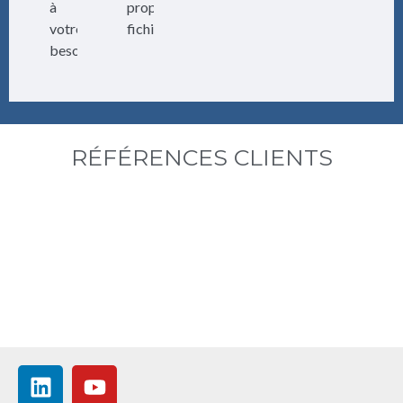
à
propres
votre
fichiers.
besoin.
RÉFÉRENCES CLIENTS