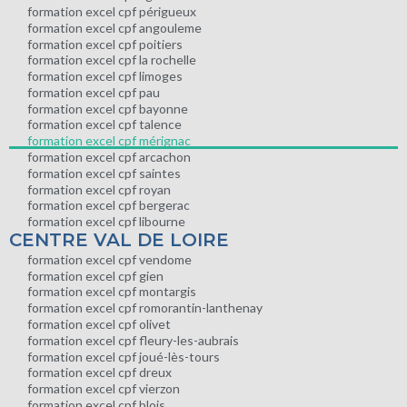
formation excel cpf périgueux
formation excel cpf angouleme
formation excel cpf poitiers
formation excel cpf la rochelle
formation excel cpf limoges
formation excel cpf pau
formation excel cpf bayonne
formation excel cpf talence
formation excel cpf mérignac
formation excel cpf arcachon
formation excel cpf saintes
formation excel cpf royan
formation excel cpf bergerac
formation excel cpf libourne
CENTRE VAL DE LOIRE
formation excel cpf vendome
formation excel cpf gien
formation excel cpf montargis
formation excel cpf romorantin-lanthenay
formation excel cpf olivet
formation excel cpf fleury-les-aubrais
formation excel cpf joué-lès-tours
formation excel cpf dreux
formation excel cpf vierzon
formation excel cpf blois