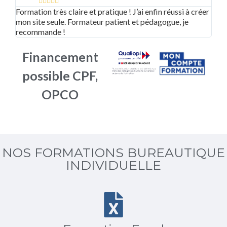





Formation très claire et pratique ! J’ai enfin réussi à créer
Supe
mon site seule. Formateur patient et pédagogue, je
adap
recommande !
bea
Financement
possible CPF,
OPCO
NOS FORMATIONS BUREAUTIQUE
INDIVIDUELLE